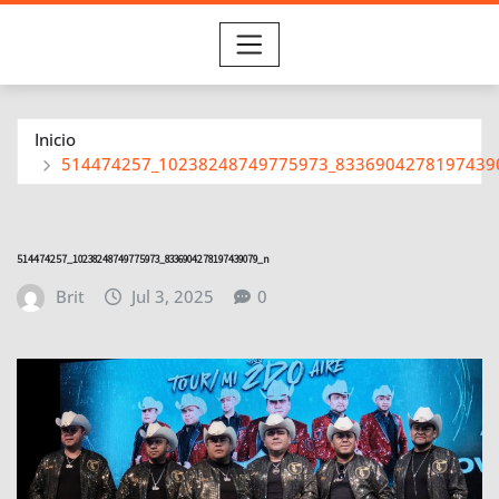
Inicio
514474257_10238248749775973_8336904278197439
514474257_10238248749775973_8336904278197439079_n
Brit
Jul 3, 2025
0