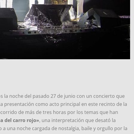
 la noche del pasado 27 de junio con un concierto que
a presentación como acto principal en este recinto de la
ecorrido de más de tres horas por los temas que han
a del carro rojo»
, una interpretación que desató la
 a una noche cargada de nostalgia, baile y orgullo por la