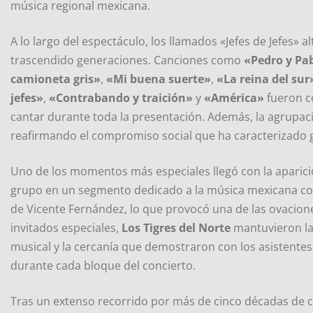
música regional mexicana.
A lo largo del espectáculo, los llamados «Jefes de Jefes» 
trascendido generaciones. Canciones como
«Pedro y Pa
camioneta gris»
,
«Mi buena suerte»
,
«La reina del sur
jefes»
,
«Contrabando y traición»
y
«América»
fueron c
cantar durante toda la presentación. Además, la agrupa
reafirmando el compromiso social que ha caracterizado g
Uno de los momentos más especiales llegó con la aparic
grupo en un segmento dedicado a la música mexicana co
de Vicente Fernández, lo que provocó una de las ovacione
invitados especiales,
Los Tigres del Norte
mantuvieron la
musical y la cercanía que demostraron con los asistente
durante cada bloque del concierto.
Tras un extenso recorrido por más de cinco décadas de c