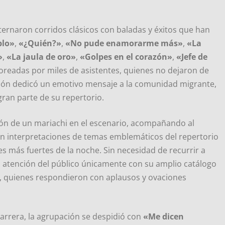
alternaron corridos clásicos con baladas y éxitos que han
blo»
,
«¿Quién?»
,
«No pude enamorarme más»
,
«La
»
,
«La jaula de oro»
,
«Golpes en el corazón»
,
«Jefe de
oreadas por miles de asistentes, quienes no dejaron de
ción dedicó un emotivo mensaje a la comunidad migrante,
ran parte de su repertorio.
ión de un mariachi en el escenario, acompañando al
n interpretaciones de temas emblemáticos del repertorio
s más fuertes de la noche. Sin necesidad de recurrir a
 atención del público únicamente con su amplio catálogo
s, quienes respondieron con aplausos y ovaciones
arrera, la agrupación se despidió con
«Me dicen