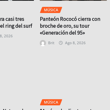
MÚSICA
ra casi tres
Panteón Rococó cierra con
l ring del surf
broche de oro, su tour
«Generación del 95»
8, 2026
Brit
Ago 8, 2026
MÚSICA