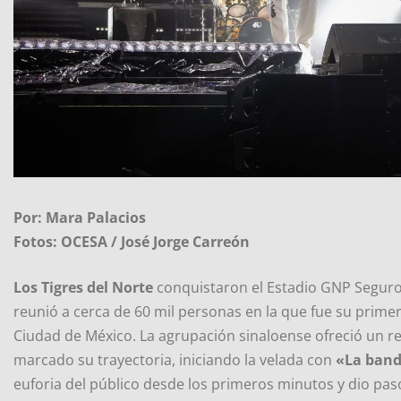
Por: Mara Palacios
Fotos: OCESA / José Jorge Carreón
Los Tigres del Norte
conquistaron el Estadio GNP Seguros
reunió a cerca de 60 mil personas en la que fue su primer
Ciudad de México. La agrupación sinaloense ofreció un r
marcado su trayectoria, iniciando la velada con
«La band
euforia del público desde los primeros minutos y dio paso