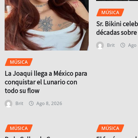
MÚSICA
Sr. Bikini celeb
décadas sobre e
Brit
Ago 
MÚSICA
La Joaqui llega a México para
conquistar el Lunario con
todo su flow
Brit
Ago 8, 2026
MÚSICA
MÚSICA