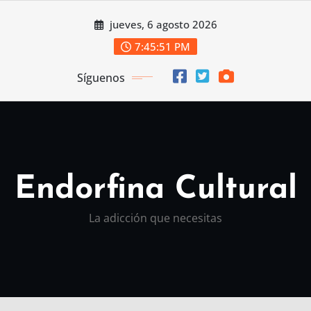
Saltar
jueves, 6 agosto 2026
al
contenido
7:45:53 PM
Síguenos
Endorfina Cultural
La adicción que necesitas