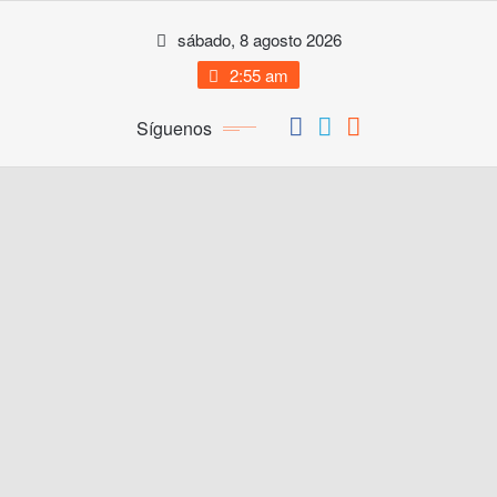
Saltar
sábado, 8 agosto 2026
al
contenido
2:55 am
Síguenos