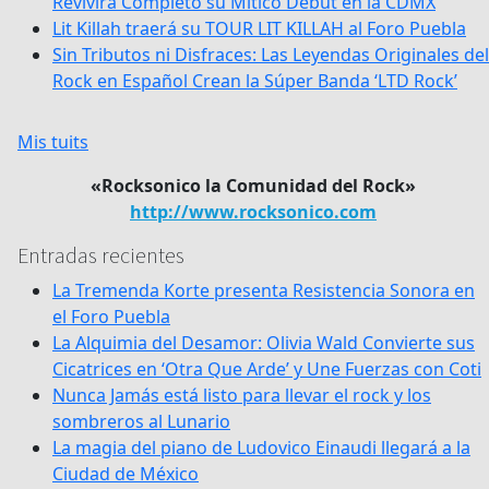
Revivirá Completo su Mítico Debut en la CDMX
Lit Killah traerá su TOUR LIT KILLAH al Foro Puebla
Sin Tributos ni Disfraces: Las Leyendas Originales del
Rock en Español Crean la Súper Banda ‘LTD Rock’
Mis tuits
«Rocksonico la Comunidad del Rock»
http://www.rocksonico.com
Entradas recientes
La Tremenda Korte presenta Resistencia Sonora en
el Foro Puebla
La Alquimia del Desamor: Olivia Wald Convierte sus
Cicatrices en ‘Otra Que Arde’ y Une Fuerzas con Coti
Nunca Jamás está listo para llevar el rock y los
sombreros al Lunario
La magia del piano de Ludovico Einaudi llegará a la
Ciudad de México