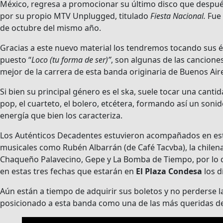
México, regresa a promocionar su último disco que despu
por su propio MTV Unplugged, titulado
Fiesta Nacional.
Fue 
de octubre del mismo año.
Gracias a este nuevo material los tendremos tocando sus 
puesto “
Loco (tu forma de ser)”
, son algunas de las cancion
mejor de la carrera de esta banda originaria de Buenos Air
Si bien su principal género es el ska, suele tocar una canti
pop, el cuarteto, el bolero, etcétera, formando así un soni
energía que bien los caracteriza.
Los Auténticos Decadentes estuvieron acompañados en es
musicales como Rubén Albarrán (de Café Tacvba), la chilena 
Chaqueño Palavecino, Gepe y La Bomba de Tiempo, por lo 
en estas tres fechas que estarán en
El Plaza Condesa
los d
Aún están a tiempo de adquirir sus boletos y no perderse 
posicionado a esta banda como una de las más queridas de