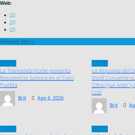
Web:
Related Story
Música
Música
La Tremenda Korte presenta
La Alquimia del D
Resistencia Sonora en el Foro
Wald Convierte su
Puebla
‘Otra Que Arde’ y
Coti
Brit
Ago 6, 2026
Brit
Ag
Música
Música