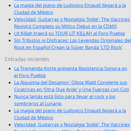
La magia del piano de Ludovico Einaudi llegará a la
Ciudad de México
Velocidad, Guitarras y Nostalgia ‘Indie’: The Vaccines
Revivirá Completo su Mítico Debut en la CDMX
Lit Killah traerá su TOUR LIT KILLAH al Foro Puebla
Sin Tributos ni Disfraces: Las Leyendas Originales del
Rock en Español Crean la Súper Banda ‘LTD Rock’
Entradas recientes
La Tremenda Korte presenta Resistencia Sonora en
el Foro Puebla
La Alquimia del Desamor: Olivia Wald Convierte sus
Cicatrices en ‘Otra Que Arde’ y Une Fuerzas con Coti
Nunca Jamás está listo para llevar el rock y los
sombreros al Lunario
La magia del piano de Ludovico Einaudi llegará a la
Ciudad de México
Velocidad, Guitarras y Nostalgia ‘Indie’: The Vaccines