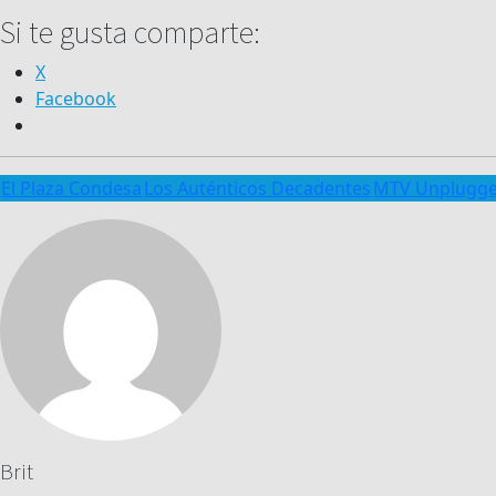
Si te gusta comparte:
X
Facebook
El Plaza Condesa
Los Auténticos Decadentes
MTV Unplugg
Brit