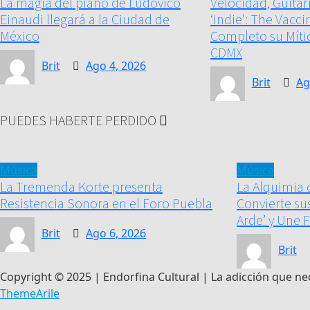
La magia del piano de Ludovico
Velocidad, Guitar
Einaudi llegará a la Ciudad de
‘Indie’: The Vacci
México
Completo su Míti
CDMX
Brit
Ago 4, 2026
Brit
Ag
PUEDES HABERTE PERDIDO
Música
Música
La Tremenda Korte presenta
La Alquimia 
Resistencia Sonora en el Foro Puebla
Convierte sus
Arde’ y Une 
Brit
Ago 6, 2026
Brit
Copyright © 2025 | Endorfina Cultural | La adicción que ne
ThemeArile