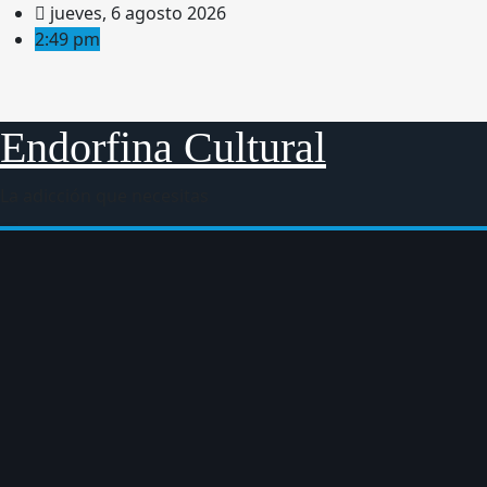
Saltar
jueves, 6 agosto 2026
al
2:49 pm
contenido
Endorfina Cultural
La adicción que necesitas