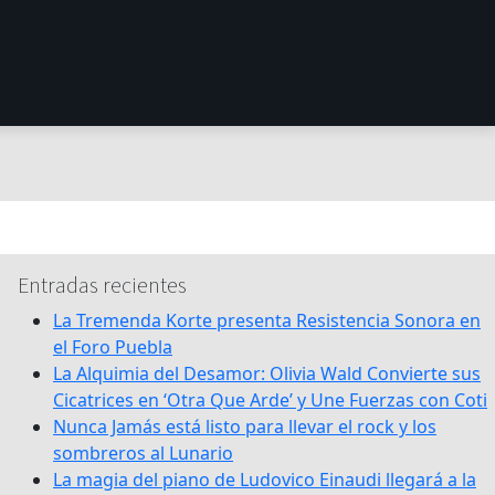
Entradas recientes
La Tremenda Korte presenta Resistencia Sonora en
el Foro Puebla
La Alquimia del Desamor: Olivia Wald Convierte sus
Cicatrices en ‘Otra Que Arde’ y Une Fuerzas con Coti
Nunca Jamás está listo para llevar el rock y los
sombreros al Lunario
La magia del piano de Ludovico Einaudi llegará a la