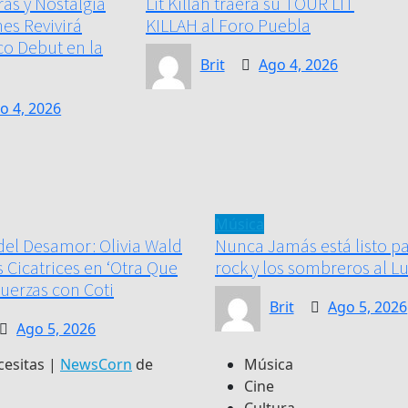
ras y Nostalgia
Lit Killah traerá su TOUR LIT
nes Revivirá
KILLAH al Foro Puebla
co Debut en la
Brit
Ago 4, 2026
o 4, 2026
Música
del Desamor: Olivia Wald
Nunca Jamás está listo par
 Cicatrices en ‘Otra Que
rock y los sombreros al L
Fuerzas con Coti
Brit
Ago 5, 2026
Ago 5, 2026
cesitas
|
NewsCorn
de
Música
Cine