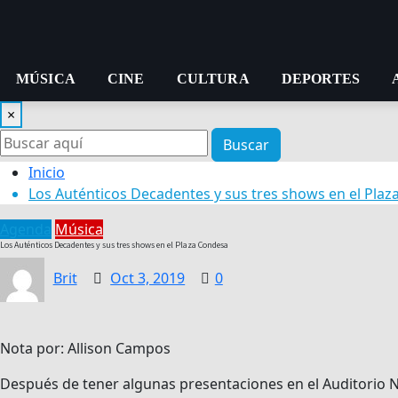
MÚSICA
CINE
CULTURA
DEPORTES
×
Buscar
Inicio
Los Auténticos Decadentes y sus tres shows en el Pla
Agenda
Música
Los Auténticos Decadentes y sus tres shows en el Plaza Condesa
Brit
Oct 3, 2019
0
Nota por: Allison Campos
Después de tener algunas presentaciones en el Auditorio 