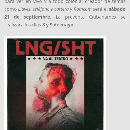
para ver en vivo y a todo color al creador de temas
como
Llaves, teléfono y cartera
y
Romcom
será el
sábado
21 de septiembre
. La preventa Citibanamex se
realizará los días
8 y 9 de mayo
.