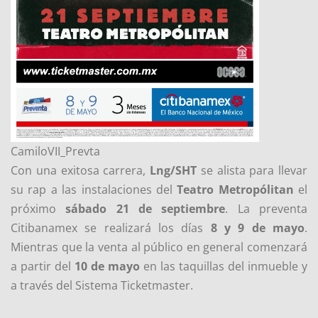
CamiloVII_Prevta
Con una exitosa carrera,
Lng/SHT
se alista para llevar
su rap a las instalaciones del
Teatro Metropólitan
el
próximo
sábado 21 de septiembre
. La preventa
Citibanamex se realizará los días
8 y 9 de mayo
.
Mientras que la venta al público en general comenzará
a partir del
10 de mayo
en las taquillas del inmueble y
a través del Sistema Ticketmaster.