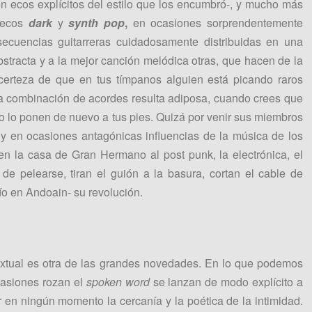
n ecos explícitos del estilo que los encumbró-, y mucho más
e ecos
dark
y
synth pop
,
en ocasiones sorprendentemente
ecuencias guitarreras cuidadosamente distribuidas en una
abstracta y a la mejor canción melódica otras, que hacen de la
 certeza de que en tus tímpanos alguien está picando raros
a combinación de acordes resulta adiposa, cuando crees que
to lo ponen de nuevo a tus pies. Quizá por venir sus miembros
y en ocasiones antagónicas influencias de la música de los
n la casa de Gran Hermano al post punk, la electrónica, el
s de pelearse, tiran el guión a la basura, cortan el cable de
ío en Andoain- su revolución.
textual es otra de las grandes novedades. En lo que podemos
casiones rozan el
spoken word
se lanzan de modo explícito a
 en ningún momento la cercanía y la poética de la intimidad.