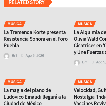
RELATED STORY
MÚSICA
MÚSICA
La Tremenda Korte presenta
La Alquimia d
Resistencia Sonora en el Foro
Olivia Wald Co
Puebla
Cicatrices en ‘
y Une Fuerzas 
Brit
Ago 6, 2026
Brit
Ago 5
MÚSICA
MÚSICA
La magia del piano de
Velocidad, Gui
Ludovico Einaudi llegará a la
Nostalgia ‘Indi
Ciudad de México
Vaccines Revi