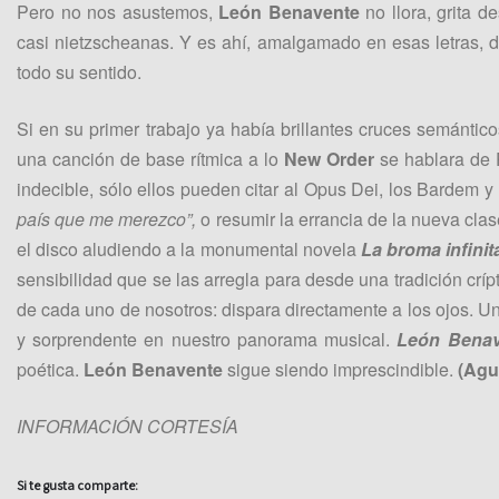
Pero no nos asustemos,
León Benavente
no llora, grita d
casi nietzscheanas. Y es ahí, amalgamado en esas letras, do
todo su sentido.
Si en su primer trabajo ya había brillantes cruces semánti
una canción de base rítmica a lo
New Order
se hablara de 
indecible, sólo ellos pueden citar al Opus Dei, los Bardem y 
país que me merezco”,
o resumir la errancia de la nueva cl
el disco aludiendo a la monumental novela
La broma infinit
sensibilidad que se las arregla para desde una tradición críp
de cada uno de nosotros: dispara directamente a los ojos. Una
y sorprendente en nuestro panorama musical.
León Bena
poética.
León Benavente
sigue siendo imprescindible.
(Agus
INFORMACIÓN CORTESÍA
Si te gusta comparte: