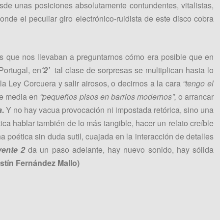
esde unas posiciones absolutamente contundentes, vitalistas,
nde el peculiar giro electrónico-ruidista de este disco cobra
cos que nos llevaban a preguntarnos cómo era posible que en
Portugal, en
‘2’
tal clase de sorpresas se multiplican hasta lo
la Ley Corcuera y salir airosos, o decirnos a la cara
“tengo el
ase media en
“pequeños pisos en barrios modernos”,
o arrancar
a
.
Y no hay vacua provocación ni impostada retórica, sino una
tica hablar también de lo más tangible, hacer un relato creíble
 poética sin duda sutil, cuajada en la interacción de detalles
vente 2
da un paso adelante, hay nuevo sonido, hay sólida
tín Fernández Mallo)