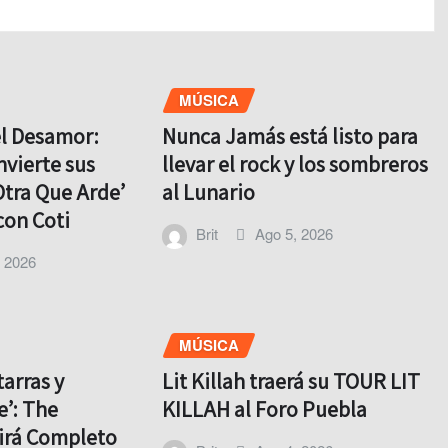
MÚSICA
el Desamor:
Nunca Jamás está listo para
nvierte sus
llevar el rock y los sombreros
Otra Que Arde’
al Lunario
con Coti
Brit
Ago 5, 2026
, 2026
MÚSICA
tarras y
Lit Killah traerá su TOUR LIT
e’: The
KILLAH al Foro Puebla
virá Completo