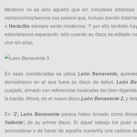
Moderno no es sólo aquello que sin inmutarse atraviesa 
vemos/oímos/leemos nos parece que, incluso siendo totalmen
o
Heráclito
siempre serán modernos. Y por ello también ha
estuviéramos esperando: sólo cuando su disco es editado 
vivir sin ellas.
En esas coordenadas se ubica
León Benavente,
quienes
demostraron en el que fuera su disco de debut,
León Be
cuajado, armado con referencias musicales tan bien digerid
la banda. Ahora, en el nuevo disco,
León Benavente 2,
y des
En
‘2’,
León Benavente
parece haber tomado como divisa 
Valiente’,
de su primer disco. Si aquel trabajo los puso e
acomodarse o de hacer de aquella maravilla una cadena d