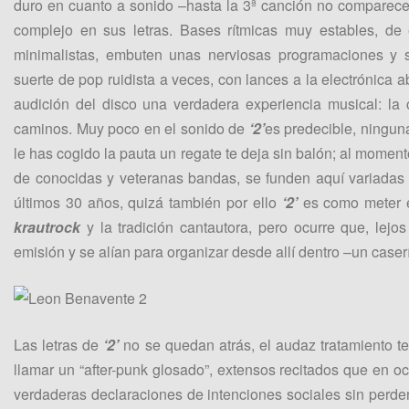
duro en cuanto a sonido –hasta la 3ª canción no comparece
complejo en sus letras. Bases rítmicas muy estables, d
minimalistas, embuten unas nerviosas programaciones y s
suerte de pop ruidista a veces, con lances a la electrónica 
audición del disco una verdadera experiencia musical: la
caminos. Muy poco en el sonido de
‘2’
es predecible, ningun
le has cogido la pauta un regate te deja sin balón; al momen
de conocidas y veteranas bandas, se funden aquí variadas 
últimos 30 años, quizá también por ello
‘2’
es como meter e
krautrock
y la tradición cantautora, pero ocurre que, lejo
emisión y se alían para organizar desde allí dentro –un caser
Las letras de
‘2’
no se quedan atrás, el audaz tratamiento 
llamar un “after-punk glosado”, extensos recitados que en o
verdaderas declaraciones de intenciones sociales sin perder