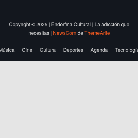
Copyright © 2025 | Endorfina Cultural | La adicción que
necesitas
|
NewsCorn
de
ThemeArile
Música
Cine
Cultura
Deportes
Agenda
Tecnologí