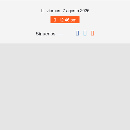
Saltar
viernes, 7 agosto 2026
al
contenido
12:46 pm
Síguenos