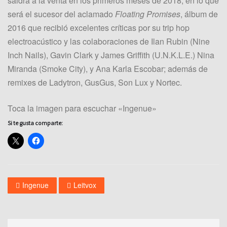
saldrá a la venta en los primeros meses de 2018, en lo que
será el sucesor del aclamado
Floating Promises
, álbum de
2016 que recibió excelentes críticas por su trip hop
electroacústico y las colaboraciones de Ilan Rubin (Nine
Inch Nails), Gavin Clark y James Griffith (U.N.K.L.E.) Nina
Miranda (Smoke City), y Ana Karla Escobar; además de
remixes de Ladytron, GusGus, Son Lux y Nortec.
Toca la imagen para escuchar «Ingenue»
Si te gusta comparte:
Ingenue
Leitvox