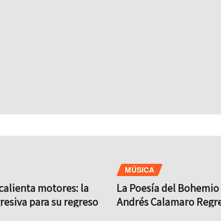
MÚSICA
calienta motores: la
La Poesía del Bohemio 
resiva para su regreso
Andrés Calamaro Regre
ya comenzó*
México con su Gira ‘Ca