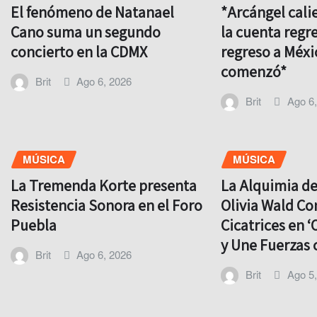
El fenómeno de Natanael
*Arcángel cali
Cano suma un segundo
la cuenta regre
concierto en la CDMX
regreso a Méxi
comenzó*
Brit
Ago 6, 2026
Brit
Ago 6
MÚSICA
MÚSICA
La Tremenda Korte presenta
La Alquimia d
Resistencia Sonora en el Foro
Olivia Wald Co
Puebla
Cicatrices en ‘
y Une Fuerzas 
Brit
Ago 6, 2026
Brit
Ago 5