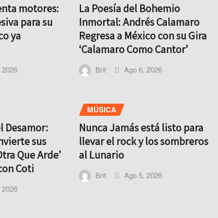
enta motores:
La Poesía del Bohemio
siva para su
Inmortal: Andrés Calamaro
co ya
Regresa a México con su Gira
‘Calamaro Como Cantor’
, 2026
Brit
Ago 6, 2026
MÚSICA
el Desamor:
Nunca Jamás está listo para
nvierte sus
llevar el rock y los sombreros
Otra Que Arde’
al Lunario
con Coti
Brit
Ago 5, 2026
, 2026