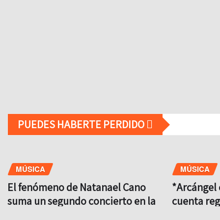
PUEDES HABERTE PERDIDO
MÚSICA
MÚSICA
El fenómeno de Natanael Cano
*Arcángel 
suma un segundo concierto en la
cuenta reg
CDMX
a México 