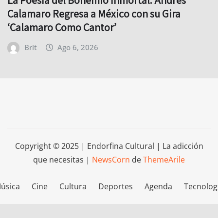
La Poesía del Bohemio Inmortal: Andrés
Calamaro Regresa a México con su Gira
‘Calamaro Como Cantor’
Brit
Ago 6, 2026
Copyright © 2025 | Endorfina Cultural | La adicción
que necesitas
|
NewsCorn
de
ThemeArile
úsica
Cine
Cultura
Deportes
Agenda
Tecnolog