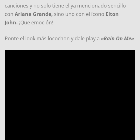
canciones y no solo tiene el ya mencionado sencillo
con
Ariana Grande,
sino uno con el ícono
Elton
John.
¡Que emoción!
Ponte el look más locochon y dale play a
«Rain On Me»