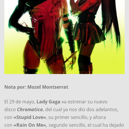
Nota por: Mozel Montserrat
El 29 de mayo,
Lady Gaga
va estrenar su nuevo
disco
Chromatica
, del cual ya nos dio dos adelantos,
con
«Stupid Love»
, su primer sencillo, y ahora
con
«Rain On Me»
,
segundo sencillo, el cual ha dejado