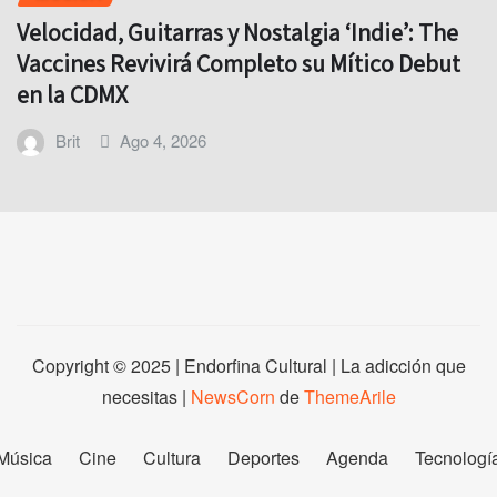
Velocidad, Guitarras y Nostalgia ‘Indie’: The
Vaccines Revivirá Completo su Mítico Debut
en la CDMX
Brit
Ago 4, 2026
Copyright © 2025 | Endorfina Cultural | La adicción que
necesitas
|
NewsCorn
de
ThemeArile
Música
Cine
Cultura
Deportes
Agenda
Tecnologí