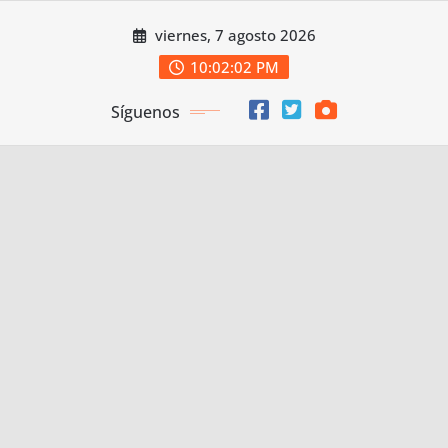
Saltar
viernes, 7 agosto 2026
al
contenido
10:02:02 PM
Síguenos