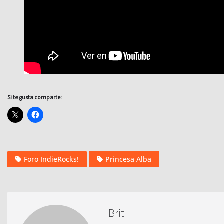
Si te gusta comparte:
Foro IndieRocks!
Princesa Alba
Brit