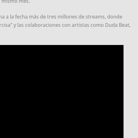
l mismo mes.
ma a la fecha más de tres millones de streams, donde
narcisa” y las colaboraciones con artistas como Duda Beat,