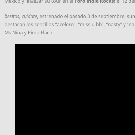
México y finalizar su tour en el
Foro Indie Rocks!
el 12 de
besitos, cuídate
, estrenado el pasado 3 de septiembre, su
destacan los sencillos “acelero”, “miss u bb”, “nasty” y “
Ms Nina y Pimp Flaco.