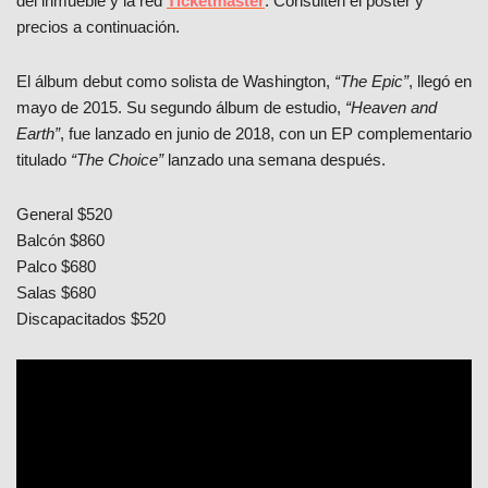
del inmueble y la red
Ticketmaster
. Consulten el póster y
precios a continuación.
El álbum debut como solista de Washington,
“The Epic”
, llegó en
mayo de 2015. Su segundo álbum de estudio,
“Heaven and
Earth”
, fue lanzado en junio de 2018, con un EP complementario
titulado
“The Choice”
lanzado una semana después.
General $520
Balcón $860
Palco $680
Salas $680
Discapacitados $520