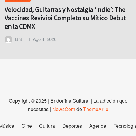
Velocidad, Guitarras y Nostalgia ‘Indie’: The
Vaccines Revivirá Completo su Mítico Debut
en la CDMX
Brit
Ago 4, 2026
Copyright © 2025 | Endorfina Cultural | La adicción que
necesitas
|
NewsCorn
de
ThemeArile
Música
Cine
Cultura
Deportes
Agenda
Tecnologí