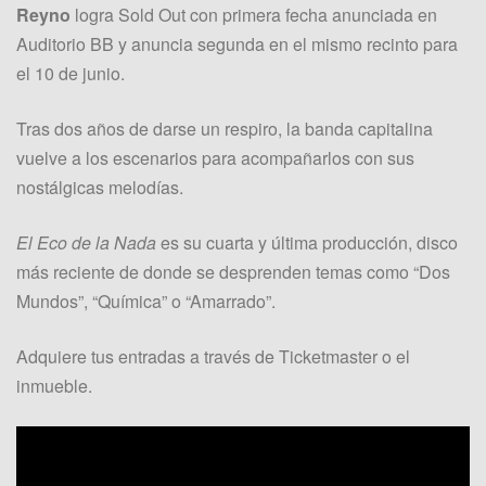
Reyno
logra Sold Out con primera fecha anunciada en
Auditorio BB y anuncia segunda en el mismo recinto para
el 10 de junio.
Tras dos años de darse un respiro, la banda capitalina
vuelve a los escenarios para acompañarlos con sus
nostálgicas melodías.
El Eco de la Nada
es su cuarta y última producción, disco
más reciente de donde se desprenden temas como “Dos
Mundos”, “Química” o “Amarrado”.
Adquiere tus entradas a través de Ticketmaster o el
inmueble.