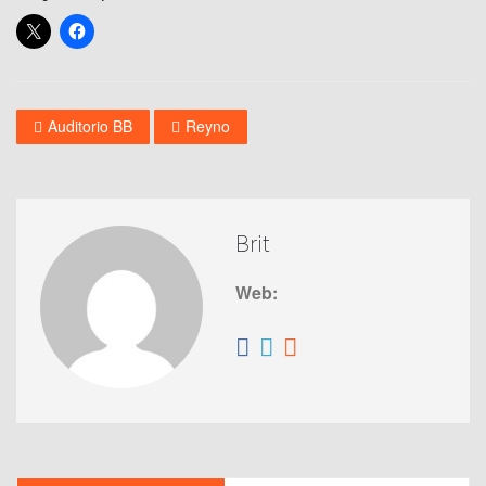
Auditorio BB
Reyno
Brit
Web: