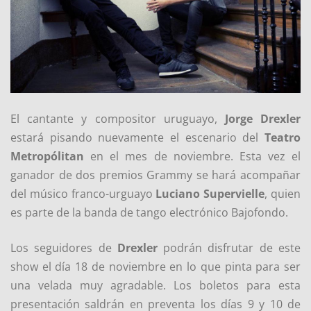
El cantante y compositor uruguayo,
Jorge Drexler
estará pisando nuevamente el escenario del
Teatro
Metropólitan
en el mes de noviembre. Esta vez el
ganador de dos premios Grammy se hará acompañar
del músico franco-urguayo
Luciano Supervielle
, quien
es parte de la banda de tango electrónico Bajofondo.
Los seguidores de
Drexler
podrán disfrutar de este
show el día 18 de noviembre en lo que pinta para ser
una velada muy agradable. Los boletos para esta
presentación saldrán en preventa los días 9 y 10 de