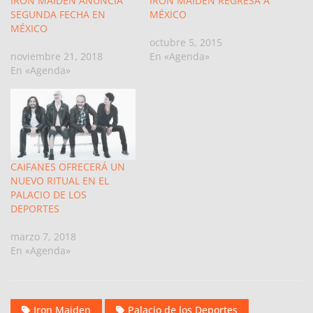
IRON MAIDEN ANUNCIA
IRON MAIDEN REGRESA A
SEGUNDA FECHA EN
MÉXICO
MÉXICO
octubre 5, 2015
noviembre 21, 2018
En «Agenda»
En «Agenda»
CAIFANES OFRECERÁ UN
NUEVO RITUAL EN EL
PALACIO DE LOS
DEPORTES
marzo 7, 2018
En «Agenda»
Iron Maiden
Palacio de los Deportes