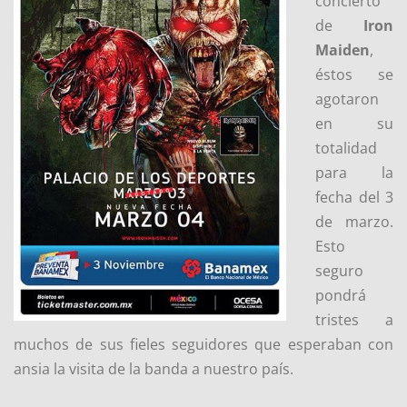
concierto
de
Iron
Maiden
,
éstos se
agotaron
en su
totalidad
para la
fecha del 3
de marzo.
Esto
seguro
pondrá
tristes a
muchos de sus fieles seguidores que esperaban con
ansia la visita de la banda a nuestro país.