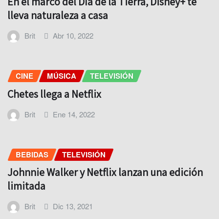
En el marco del Día de la Tierra, Disney+ te
lleva naturaleza a casa
Brit
Abr 10, 2022
CINE
MÚSICA
TELEVISIÓN
Chetes llega a Netflix
Brit
Ene 14, 2022
BEBIDAS
TELEVISIÓN
Johnnie Walker y Netflix lanzan una edición
limitada
Brit
Dic 13, 2021