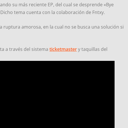
ndo su más reciente EP, del cual se desprende «Bye
p. Dicho tema cuenta con la colaboración de Fntxy.
 ruptura amorosa, en la cual no se busca una solución si
ta a través del sistema
ticketmaster
y taquillas del