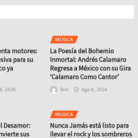
MÚSICA
enta motores:
La Poesía del Bohemio
siva para su
Inmortal: Andrés Calamaro
co ya
Regresa a México con su Gira
‘Calamaro Como Cantor’
6, 2026
Brit
Ago 6, 2026
MÚSICA
el Desamor:
Nunca Jamás está listo para
nvierte sus
llevar el rock y los sombreros