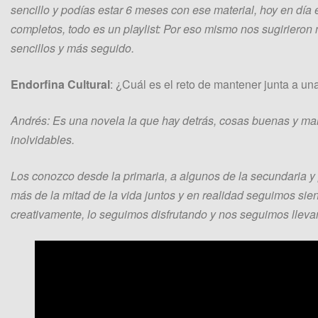
sencillo y podías estar 6 meses con ese material, hoy en dí
completos, todo es un playlist: Por eso mismo nos sugirieron 
sencillos y más seguido.
Endorfina Cultural
: ¿Cuál es el reto de mantener junta a 
Andrés: Es una novela la que hay detrás, cosas buenas y m
inolvidables.
Los conozco desde la primaria, a algunos de la secundaria 
más de la mitad de la vida juntos y en realidad seguimos si
creativamente, lo seguimos disfrutando y nos seguimos llev