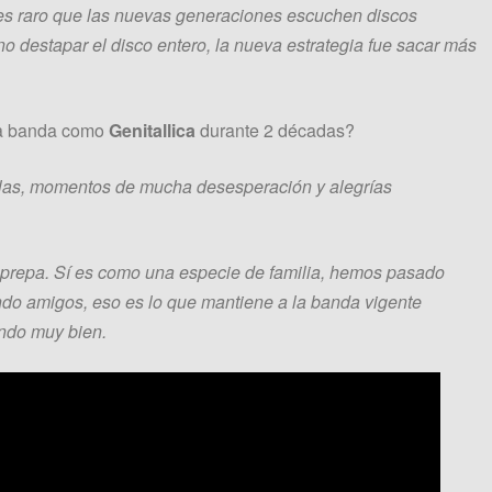
a es raro que las nuevas generaciones escuchen discos
no destapar el disco entero, la nueva estrategia fue sacar más
una banda como
Genitallica
durante 2 décadas?
alas, momentos de mucha desesperación y alegrías
y prepa. Sí es como una especie de familia, hemos pasado
endo amigos, eso es lo que mantiene a la banda vigente
ando muy bien.