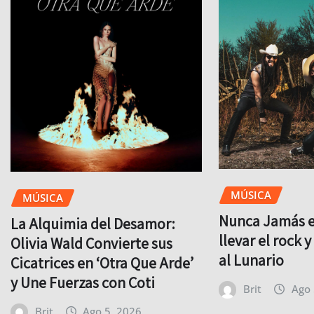
MÚSICA
MÚSICA
Nunca Jamás es
La Alquimia del Desamor:
llevar el rock 
Olivia Wald Convierte sus
al Lunario
Cicatrices en ‘Otra Que Arde’
y Une Fuerzas con Coti
Brit
Ago 
Brit
Ago 5, 2026