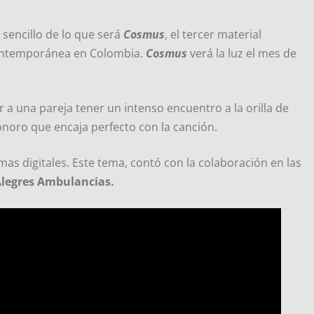
r sencillo de lo que será
Cosmus
, el tercer material
 contemporánea en Colombia.
Cosmus
verá la luz el mes de
r a una pareja tener un intenso encuentro a la orilla de
onoro que encaja perfecto con la canción.
mas digitales. Este tema, contó con la colaboración en las
Alegres Ambulancias.