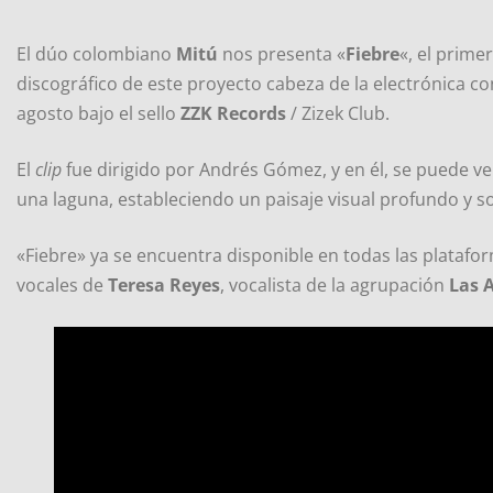
El dúo colombiano
Mitú
nos presenta «
Fiebre
«, el prime
discográfico de este proyecto cabeza de la electrónica
agosto bajo el sello
ZZK Records
/ Zizek Club.
El
clip
fue dirigido por Andrés Gómez, y en él, se puede ve
una laguna, estableciendo un paisaje visual profundo y s
«Fiebre» ya se encuentra disponible en todas las platafor
vocales de
Teresa Reyes
, vocalista de la agrupación
Las 