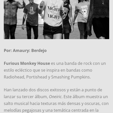
Por: Amaury: Berdejo
Furious Monkey House
es una banda de rock con un
estilo ecléctico que se inspira en bandas como
Radiohead, Portishead y Smashing Pumpkins.
Han lanzado dos discos exitosos y están a punto de
lanzar su tercer álbum,
Oneiric
. Este álbum muestra un
salto musical hacia texturas más densas y oscuras, con
melodías pegajosas y una temática centrada en la