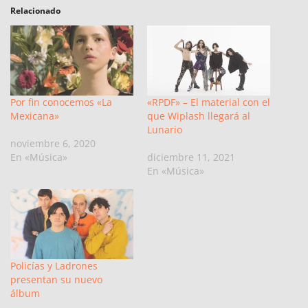
Relacionado
Por fin conocemos «La
«RPDF» – El material con el
Mexicana»
que Wiplash llegará al
Lunario
noviembre 6, 2020
En «Música»
diciembre 11, 2021
En «Música»
Policías y Ladrones
presentan su nuevo
álbum