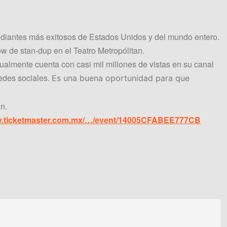
mediantes más exitosos de Estados Unidos y del mundo entero.
ow de stan-dup en el Teatro Metropólitan.
ualmente cuenta con casi mil millones de vistas en su canal
edes sociales.
Es una buena oportunidad para que
an.
ww.ticketmaster.com.mx/…/event/14005CFABEE777CB