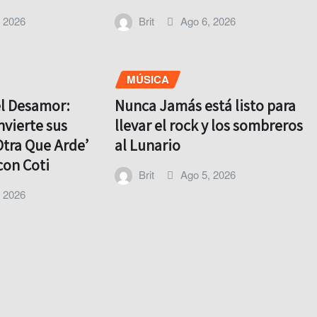
, 2026
Brit
Ago 6, 2026
MÚSICA
el Desamor:
Nunca Jamás está listo para
nvierte sus
llevar el rock y los sombreros
Otra Que Arde’
al Lunario
con Coti
Brit
Ago 5, 2026
, 2026