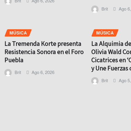
Brit
Ago 6, 2026
Brit
Ago 6
MÚSICA
MÚSICA
La Tremenda Korte presenta
La Alquimia d
Resistencia Sonora en el Foro
Olivia Wald Co
Puebla
Cicatrices en ‘
y Une Fuerzas 
Brit
Ago 6, 2026
Brit
Ago 5