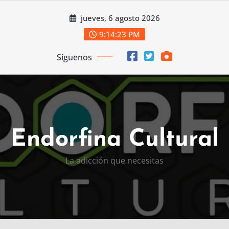
Saltar
jueves, 6 agosto 2026
al
contenido
9:14:23 PM
Síguenos
Endorfina Cultural
La adicción que necesitas