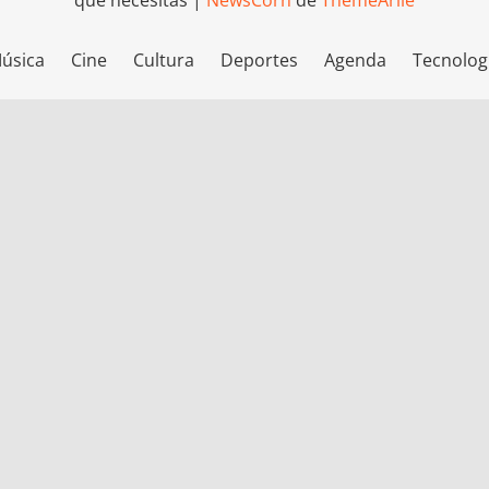
que necesitas
|
NewsCorn
de
ThemeArile
úsica
Cine
Cultura
Deportes
Agenda
Tecnolog