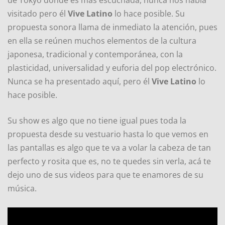
de Tokyo donde es más escuchada, nunca nos había
visitado pero él
Vive Latino
lo hace posible. Su
propuesta sonora llama de inmediato la atención, pues
en ella se reúnen muchos elementos de la cultura
japonesa, tradicional y contemporánea, con la
plasticidad, universalidad y euforia del pop electrónico.
Nunca se ha presentado aquí, pero él
Vive Latino
lo
hace posible.
Su show es algo que no tiene igual pues toda la
propuesta desde su vestuario hasta lo que vemos en
las pantallas es algo que te va a volar la cabeza de tan
perfecto y rosita que es, no te quedes sin verla, acá te
dejo uno de sus videos para que te enamores de su
música.