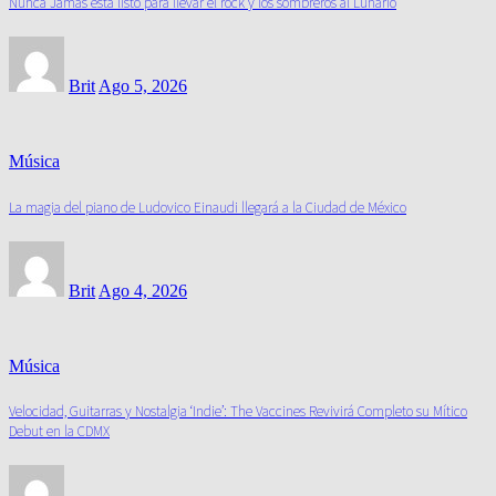
Nunca Jamás está listo para llevar el rock y los sombreros al Lunario
Brit
Ago 5, 2026
Música
La magia del piano de Ludovico Einaudi llegará a la Ciudad de México
Brit
Ago 4, 2026
Música
Velocidad, Guitarras y Nostalgia ‘Indie’: The Vaccines Revivirá Completo su Mítico
Debut en la CDMX