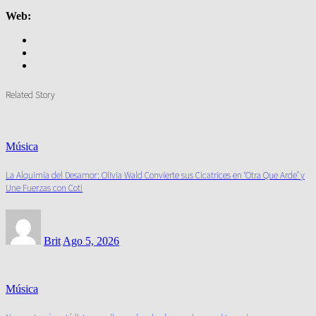
Web:
Related Story
Música
La Alquimia del Desamor: Olivia Wald Convierte sus Cicatrices en ‘Otra Que Arde’ y
Une Fuerzas con Coti
Brit
Ago 5, 2026
Música