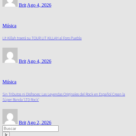
Brit
Ago 4, 2026
Música
Lit Killah traerá su TOUR LIT KILLAH al Foro Puebla
Brit
Ago 4, 2026
Música
Sin Tributos ni Disfraces: Las Leyendas Originales del Rock en Español Crean la
Súper Banda ‘LTD Rock’
Brit
Ago 2, 2026
Ir