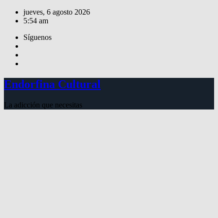
Saltar
jueves, 6 agosto 2026
al
5:54 am
contenido
Síguenos
Endorfina Cultural
La adicción que necesitas