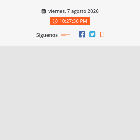
Saltar
viernes, 7 agosto 2026
al
contenido
10:27:31 PM
Síguenos