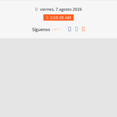
Saltar
viernes, 7 agosto 2026
al
contenido
3:59:29 AM
Síguenos