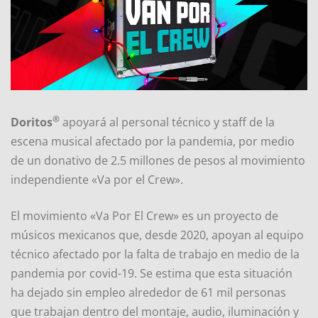
®
Doritos
apoyará al personal técnico y staff de la
escena musical afectado por la pandemia, por medio
de un donativo de 2.5 millones de pesos al movimiento
independiente «Va por el Crew».
El movimiento «Va Por El Crew» es un proyecto de
músicos mexicanos que, desde 2020, apoyan al equipo
técnico afectado por la falta de trabajo en medio de la
pandemia por covid-19. Se estima que esta situación
ha dejado sin empleo alrededor de 61 mil personas
que trabajan dentro del montaje, audio, iluminación y