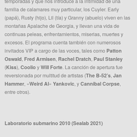
temporadas y que nos introduce a la intimidad de una
familia de calamares muy particular, los Cuyler. Early
(papá), Rusty (hijo), Lil (tía) y Granny (abuelo) viven en las
montañas Apalache de Georgia, y llevan una vida de
continuas peleas, enfrentamientos, miserias, muertes y
excesos. El programa cuenta también con numerosos
invitados VIP a cargo de las voces, tales como
Patton
Oswald
,
Fred Armisen
,
Rachel Dratch
,
Paul Stanley
(
Kiss
),
Coolio
y
Will Forte
. La canción de apertura fue
reversionada por multitud de artistas (
The B-52’s
,
Jan
Hammer
, «
Weird Al
»
Yankovic
, y
Cannibal Corpse
,
entre otros).
Laboratorio submarino 2010 (Sealab 2021)