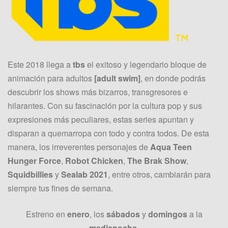
Este 2018 llega a
tbs
el exitoso y legendario bloque de
animación para adultos
[adult swim]
, en donde podrás
descubrir los shows más bizarros, transgresores e
hilarantes. Con su fascinación por la cultura pop y sus
expresiones más peculiares, estas series apuntan y
disparan a quemarropa con todo y contra todos. De esta
manera, los irreverentes personajes de
Aqua Teen
Hunger Force
,
Robot Chicken
,
The Brak Show
,
Squidbillies
y
Sealab 2021
, entre otros, cambiarán para
siempre tus fines de semana.
Estreno en
enero
, los
sábados
y
domingos
a la
medianoche
.