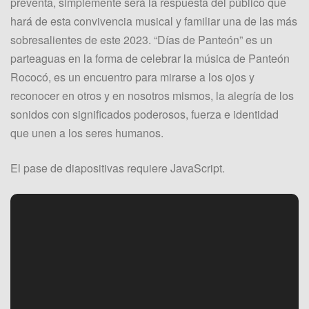
preventa, simplemente será la respuesta del público que
hará de esta convivencia musical y familiar una de las más
sobresalientes de este 2023. “Días de Panteón” es un
parteaguas en la forma de celebrar la música de Panteón
Rococó, es un encuentro para mirarse a los ojos y
reconocer en otros y en nosotros mismos, la alegría de los
sonidos con significados poderosos, fuerza e identidad
que unen a los seres humanos.
El pase de diapositivas requiere JavaScript.