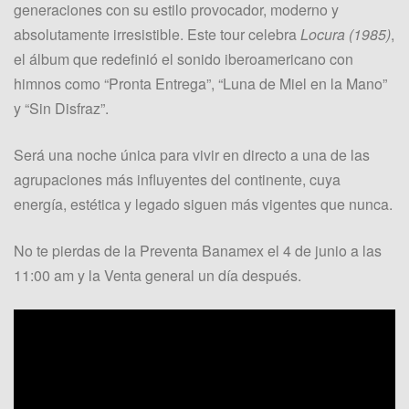
generaciones con su estilo provocador, moderno y
absolutamente irresistible. Este tour celebra
Locura (1985)
,
el álbum que redefinió el sonido iberoamericano con
himnos como “Pronta Entrega”, “Luna de Miel en la Mano”
y “Sin Disfraz”.
Será una noche única para vivir en directo a una de las
agrupaciones más influyentes del continente, cuya
energía, estética y legado siguen más vigentes que nunca.
No te pierdas de la Preventa Banamex el 4 de junio a las
11:00 am y la Venta general un día después.