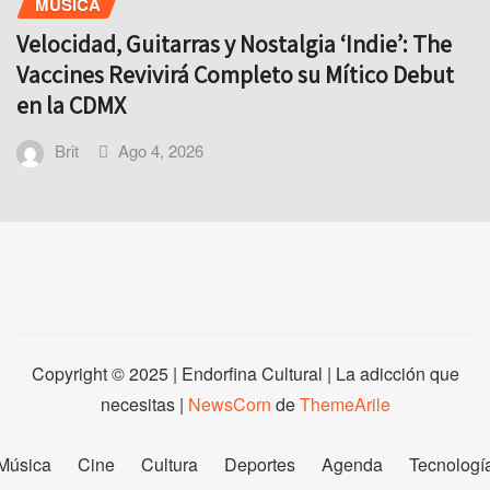
MÚSICA
Velocidad, Guitarras y Nostalgia ‘Indie’: The
Vaccines Revivirá Completo su Mítico Debut
en la CDMX
Brit
Ago 4, 2026
Copyright © 2025 | Endorfina Cultural | La adicción que
necesitas
|
NewsCorn
de
ThemeArile
Música
Cine
Cultura
Deportes
Agenda
Tecnologí