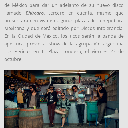
de México para dar un adelanto de su nuevo disco
llamado
Chúcaro
, tercero en cuenta, mismo que
presentarán en vivo en algunas plazas de la República
Mexicana y que será editado por Discos Intolerancia.
En la Ciudad de México, los ticos serán la banda de
apertura, previo al show de la agrupación argentina
Los Pericos en El Plaza Condesa, el viernes 23 de
octubre.