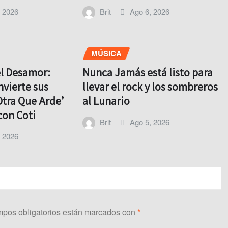
, 2026
Brit
Ago 6, 2026
MÚSICA
el Desamor:
Nunca Jamás está listo para
nvierte sus
llevar el rock y los sombreros
Otra Que Arde’
al Lunario
con Coti
Brit
Ago 5, 2026
, 2026
pos obligatorios están marcados con
*