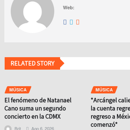
Web:
RELATED STORY
MÚSICA
MÚSICA
El fenómeno de Natanael
*Arcángel cali
Cano suma un segundo
la cuenta regre
concierto en la CDMX
regreso a Méxi
comenzó*
Brit
Ago 6, 2026