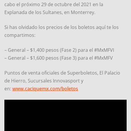
cabo el próximo 29 de octubre del 2021 en la
Explanada de los Sultanes, en Monterrey.
Si has olvidado los precios de los boletos aquí te los
compartimos:
– General – $1,400 pesos (Fase 2) para el #MxMFVI
– General – $1,600 pesos (Fase 3) para el #MxMFV
Puntos de venta oficiales de Superboletos, El Palacio
de Hierro, Sucursales Innovasport y
en:
www.caciquemx.com/boletos