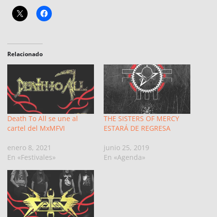
Relacionado
Death To All se une al
THE SISTERS OF MERCY
cartel del MxMFVI
ESTARÁ DE REGRESA
enero 8, 2021
junio 25, 2019
En «Festivales»
En «Agenda»