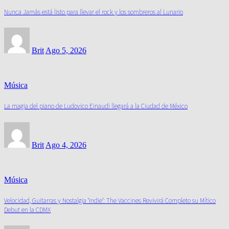
Nunca Jamás está listo para llevar el rock y los sombreros al Lunario
Brit
Ago 5, 2026
Música
La magia del piano de Ludovico Einaudi llegará a la Ciudad de México
Brit
Ago 4, 2026
Música
Velocidad, Guitarras y Nostalgia ‘Indie’: The Vaccines Revivirá Completo su Mítico
Debut en la CDMX