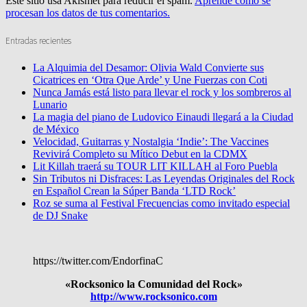
Este sitio usa Akismet para reducir el spam.
Aprende cómo se
procesan los datos de tus comentarios.
Entradas recientes
La Alquimia del Desamor: Olivia Wald Convierte sus
Cicatrices en ‘Otra Que Arde’ y Une Fuerzas con Coti
Nunca Jamás está listo para llevar el rock y los sombreros al
Lunario
La magia del piano de Ludovico Einaudi llegará a la Ciudad
de México
Velocidad, Guitarras y Nostalgia ‘Indie’: The Vaccines
Revivirá Completo su Mítico Debut en la CDMX
Lit Killah traerá su TOUR LIT KILLAH al Foro Puebla
Sin Tributos ni Disfraces: Las Leyendas Originales del Rock
en Español Crean la Súper Banda ‘LTD Rock’
Roz se suma al Festival Frecuencias como invitado especial
de DJ Snake
https://twitter.com/EndorfinaC
«Rocksonico la Comunidad del Rock»
http://www.rocksonico.com