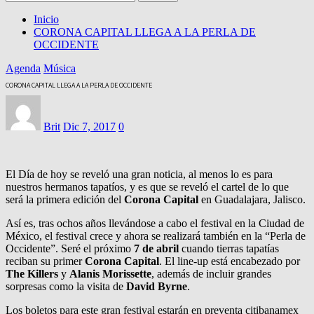
Inicio
CORONA CAPITAL LLEGA A LA PERLA DE
OCCIDENTE
Agenda
Música
CORONA CAPITAL LLEGA A LA PERLA DE OCCIDENTE
Brit
Dic 7, 2017
0
El Día de hoy se reveló una gran noticia, al menos lo es para
nuestros hermanos tapatíos, y es que se reveló el cartel de lo que
será la primera edición del
Corona Capital
en Guadalajara, Jalisco.
Así es, tras ochos años llevándose a cabo el festival en la Ciudad de
México, el festival crece y ahora se realizará también en la “Perla de
Occidente”. Seré el próximo
7 de abril
cuando tierras tapatías
reciban su primer
Corona Capital
. El line-up está encabezado por
The Killers
y
Alanis Morissette
, además de incluir grandes
sorpresas como la visita de
David Byrne
.
Los boletos para este gran festival estarán en preventa citibanamex