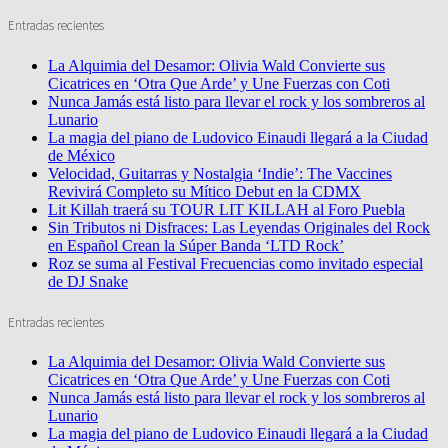
Entradas recientes
La Alquimia del Desamor: Olivia Wald Convierte sus
Cicatrices en ‘Otra Que Arde’ y Une Fuerzas con Coti
Nunca Jamás está listo para llevar el rock y los sombreros al
Lunario
La magia del piano de Ludovico Einaudi llegará a la Ciudad
de México
Velocidad, Guitarras y Nostalgia ‘Indie’: The Vaccines
Revivirá Completo su Mítico Debut en la CDMX
Lit Killah traerá su TOUR LIT KILLAH al Foro Puebla
Sin Tributos ni Disfraces: Las Leyendas Originales del Rock
en Español Crean la Súper Banda ‘LTD Rock’
Roz se suma al Festival Frecuencias como invitado especial
de DJ Snake
Entradas recientes
La Alquimia del Desamor: Olivia Wald Convierte sus
Cicatrices en ‘Otra Que Arde’ y Une Fuerzas con Coti
Nunca Jamás está listo para llevar el rock y los sombreros al
Lunario
La magia del piano de Ludovico Einaudi llegará a la Ciudad