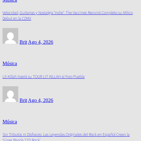
Velocidad, Guitarras y Nostalgia ‘Indie’: The Vaccines Revivirá Completo su Mítico
Debut en la CDMX
Brit
Ago 4, 2026
Música
Lit Killah traerá su TOUR LIT KILLAH al Foro Puebla
Brit
Ago 4, 2026
Música
Sin Tributos ni Disfraces: Las Leyendas Originales del Rock en Español Crean la
Súper Banda ‘LTD Rock’