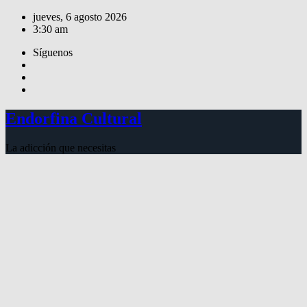
Saltar
jueves, 6 agosto 2026
al
3:30 am
contenido
Síguenos
Endorfina Cultural
La adicción que necesitas