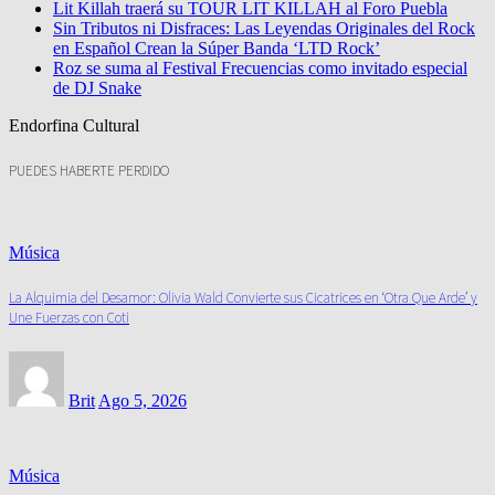
Lit Killah traerá su TOUR LIT KILLAH al Foro Puebla
Sin Tributos ni Disfraces: Las Leyendas Originales del Rock
en Español Crean la Súper Banda ‘LTD Rock’
Roz se suma al Festival Frecuencias como invitado especial
de DJ Snake
Endorfina Cultural
PUEDES HABERTE PERDIDO
Música
La Alquimia del Desamor: Olivia Wald Convierte sus Cicatrices en ‘Otra Que Arde’ y
Une Fuerzas con Coti
Brit
Ago 5, 2026
Música