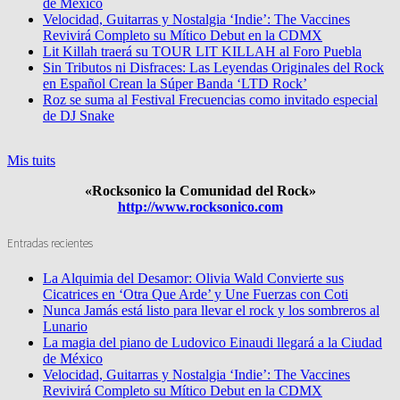
de México
Velocidad, Guitarras y Nostalgia ‘Indie’: The Vaccines
Revivirá Completo su Mítico Debut en la CDMX
Lit Killah traerá su TOUR LIT KILLAH al Foro Puebla
Sin Tributos ni Disfraces: Las Leyendas Originales del Rock
en Español Crean la Súper Banda ‘LTD Rock’
Roz se suma al Festival Frecuencias como invitado especial
de DJ Snake
Mis tuits
«Rocksonico la Comunidad del Rock»
http://www.rocksonico.com
Entradas recientes
La Alquimia del Desamor: Olivia Wald Convierte sus
Cicatrices en ‘Otra Que Arde’ y Une Fuerzas con Coti
Nunca Jamás está listo para llevar el rock y los sombreros al
Lunario
La magia del piano de Ludovico Einaudi llegará a la Ciudad
de México
Velocidad, Guitarras y Nostalgia ‘Indie’: The Vaccines
Revivirá Completo su Mítico Debut en la CDMX