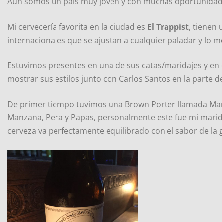
Aún somos un país muy joven y con muchas oportunidad
Mi cervecería favorita en la ciudad es
El Trappist
, tienen
internacionales que se ajustan a cualquier paladar y lo me
Estuvimos presentes en una de sus catas/maridajes y en 
mostrar sus estilos junto con Carlos Santos en la parte de 
De primer tiempo tuvimos una Brown Porter llamada Mar
Manzana, Pera y Papas, personalmente este fue mi marida
cerveza va perfectamente equilibrado con el sabor de la g