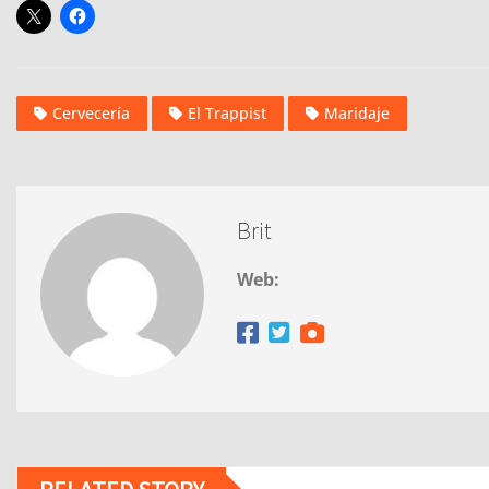
Cervecería
El Trappist
Maridaje
Brit
Web: