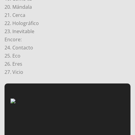
20. Mándala
21. Cerca
22. Holográfico
23. Inevitable
Encore:
24. Contacto
25. Eco
26. Eres
27. Vicio