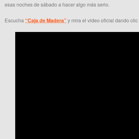
esas noches de sábado a hacer algo más serio.
Escucha
“Caja de Madera”
y mira el video oficial dando clic