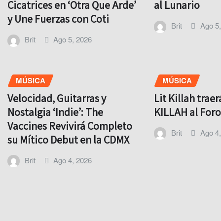
Cicatrices en ‘Otra Que Arde’
al Lunario
y Une Fuerzas con Coti
Brit
Ago 5
Brit
Ago 5, 2026
MÚSICA
MÚSICA
Velocidad, Guitarras y
Lit Killah trae
Nostalgia ‘Indie’: The
KILLAH al For
Vaccines Revivirá Completo
Brit
Ago 4
su Mítico Debut en la CDMX
Brit
Ago 4, 2026