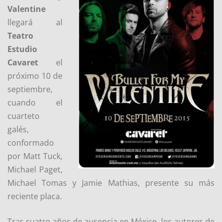
Valentine
llegará al
Teatro
Estudio
Cavaret
el
próximo 10 de
septiembre,
cuando el
cuarteto
galés,
conformado
por Matt Tuck,
Michael Paget,
Michael Tomas y Jamie Mathias, presente su más
reciente placa.
Tras cuatro años de ausencia en México, los autores de