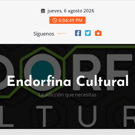
Saltar
jueves, 6 agosto 2026
al
contenido
6:04:51 PM
Síguenos
Endorfina Cultural
La adicción que necesitas