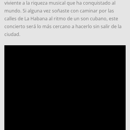
viviente a la riqueza musical que ha conquistado al
mundo. Si alguna vez soñaste con caminar por las
calles de La Habana al ritmo de un son cubano, este
concierto será lo más cercano a hacerlo sin salir de la
ciudad.