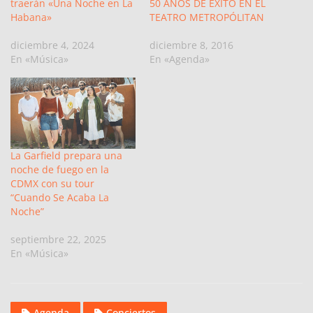
traerán «Una Noche en La
50 AÑOS DE ÉXITO EN EL
Habana»
TEATRO METROPÓLITAN
diciembre 4, 2024
diciembre 8, 2016
En «Música»
En «Agenda»
La Garfield prepara una
noche de fuego en la
CDMX con su tour
“Cuando Se Acaba La
Noche”
septiembre 22, 2025
En «Música»
Agenda
Conciertos