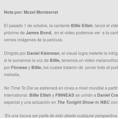
Nota por: Mozel Montserrat
El pasado 1 de octubre, la cantante
Billie Eilish
, lanzó el vid
próximo de
James Bond,
en el video podemos ver a la cant
vemos imágenes de la película.
Dirigido por
Daniel Kleinman
, el visual logra meterte la intr
si le sumamos la voz de
Billie,
tenemos un video melancólico p
por
Finneas
y
Billie,
los cuales trataron de poner todo el pode
melodía,
No Time To Die
se estrenará en cines a nivel mundial a parti
International.
Billie Eilish
y
FINNEAS
se unirán a
Daniel Cra
especial y una actuación en
The Tonight Show
de
NBC
con 
“Es una locura ser parte de esto desde cualquier perspectiva.