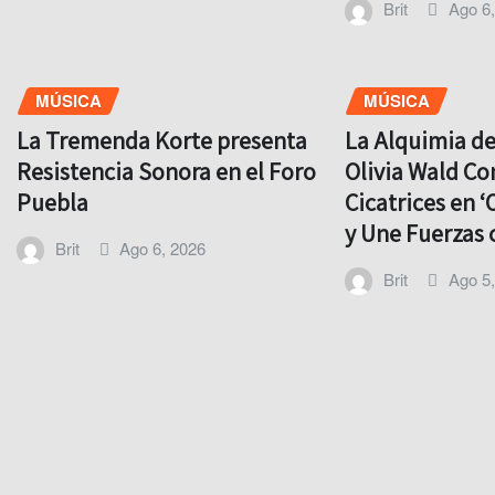
Brit
Ago 6
MÚSICA
MÚSICA
La Tremenda Korte presenta
La Alquimia d
Resistencia Sonora en el Foro
Olivia Wald Co
Puebla
Cicatrices en ‘
y Une Fuerzas 
Brit
Ago 6, 2026
Brit
Ago 5