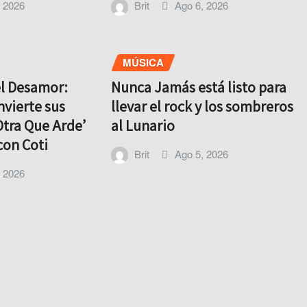
, 2026
Brit
Ago 6, 2026
MÚSICA
el Desamor:
Nunca Jamás está listo para
nvierte sus
llevar el rock y los sombreros
Otra Que Arde’
al Lunario
con Coti
Brit
Ago 5, 2026
, 2026