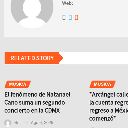
Web:
RELATED STORY
MÚSICA
MÚSICA
El fenómeno de Natanael
*Arcángel cali
Cano suma un segundo
la cuenta regre
concierto en la CDMX
regreso a Méxi
comenzó*
Brit
Ago 6, 2026