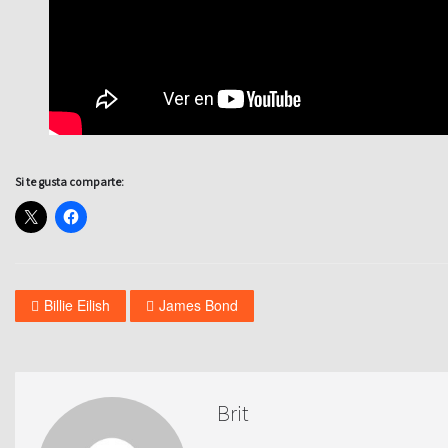
Si te gusta comparte:
Billie Eilish
James Bond
Brit