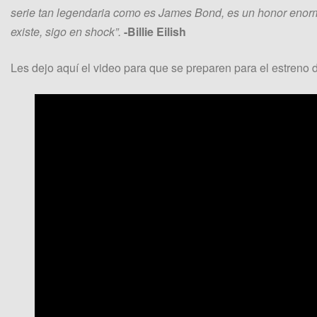
serie tan legendaria como es James Bond, es un honor enorm
existe, sigo en shock”.
-Billie Eilish
Les dejo aquí el video para que se preparen para el estreno d