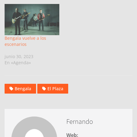
Bengala vuelve a los
escenarios
junio 30, 2023
En «Agenda»
Bengala
El Plaza
Fernando
Web: