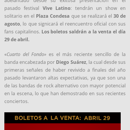
adelantado desde su exitosa presentación en el
pasado festival
Vive Latino
: tendrán un show en
solitario en el
Plaza Condesa
que se realizará el
30 de
agosto
, lo que signicará el reencuentro oficial con sus
fans capitalinos.
Los boletos saldrán a la venta el día
29 de abril.
«
Cuarto del Fondo»
es el más reciente sencillo de la
banda encabezada por
Diego Suárez
, la cual desde sus
primeras señales de haber revivido a finales del año
pasado levantaron altas expectativas, ya que son una
de las bandas de rock alternativo con mayor potencial
en la escena, lo que han demostrado en sus recientes
conciertos.