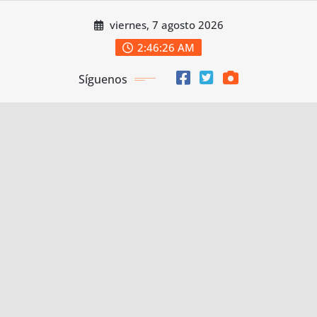
Saltar
viernes, 7 agosto 2026
al
contenido
2:46:27 AM
Síguenos