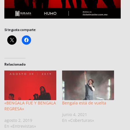
Si te gusta comparte:
Relacionado
«BENGALA FUE Y BENGALA
Bengala está de vuelta
REGRESA»
junio 4, 2021
agosto 2, 2019
En «Coberturas»
En «Entrevistas»