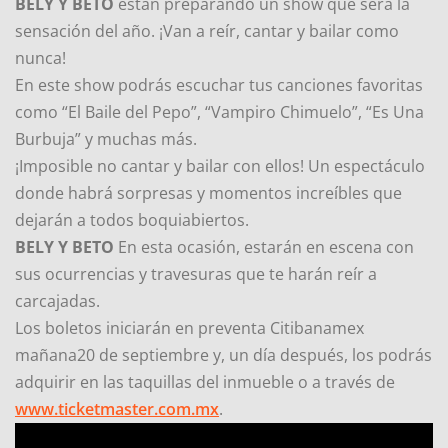
BELY Y BETO
están preparando un show que será la
sensación del año. ¡Van a reír, cantar y bailar como
nunca!
En este show podrás escuchar tus canciones favoritas
como “El Baile del Pepo”, “Vampiro Chimuelo”, “Es Una
Burbuja” y muchas más.
¡Imposible no cantar y bailar con ellos! Un espectáculo
donde habrá sorpresas y momentos increíbles que
dejarán a todos boquiabiertos.
BELY Y BETO
En esta ocasión, estarán en escena con
sus ocurrencias y travesuras que te harán reír a
carcajadas.
Los boletos iniciarán en preventa Citibanamex
mañana20 de septiembre y, un día después, los podrás
adquirir en las taquillas del inmueble o a través de
www.ticketmaster.com.mx
.