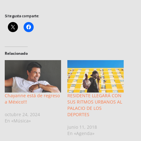
Si te gusta comparte:
Relacionado
Chayanne está de regreso
RESIDENTE LLEGARÁ CON
a México!!!
SUS RITMOS URBANOS AL
PALACIO DE LOS
octubre 24, 2024
DEPORTES
En «Música»
junio 11, 2018
En «Agenda»