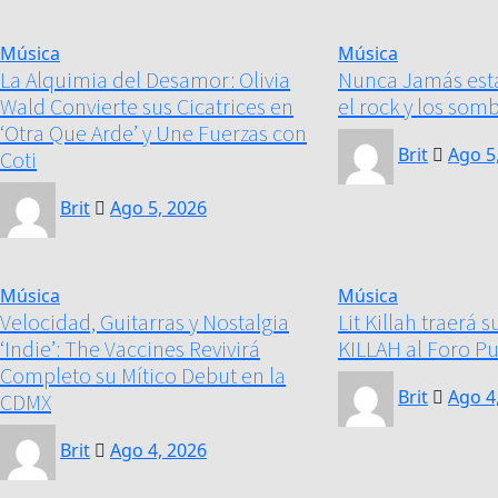
Música
Música
La Alquimia del Desamor: Olivia
Nunca Jamás está 
Wald Convierte sus Cicatrices en
el rock y los som
‘Otra Que Arde’ y Une Fuerzas con
Brit
Ago 5
Coti
Brit
Ago 5, 2026
Música
Música
Velocidad, Guitarras y Nostalgia
Lit Killah traerá 
‘Indie’: The Vaccines Revivirá
KILLAH al Foro P
Completo su Mítico Debut en la
Brit
Ago 4
CDMX
Brit
Ago 4, 2026