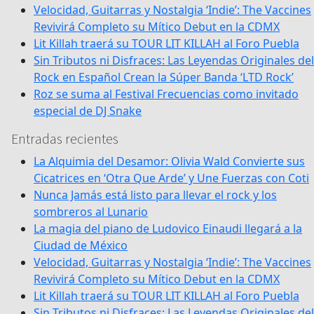
Velocidad, Guitarras y Nostalgia ‘Indie’: The Vaccines
Revivirá Completo su Mítico Debut en la CDMX
Lit Killah traerá su TOUR LIT KILLAH al Foro Puebla
Sin Tributos ni Disfraces: Las Leyendas Originales del
Rock en Español Crean la Súper Banda ‘LTD Rock’
Roz se suma al Festival Frecuencias como invitado
especial de DJ Snake
Entradas recientes
La Alquimia del Desamor: Olivia Wald Convierte sus
Cicatrices en ‘Otra Que Arde’ y Une Fuerzas con Coti
Nunca Jamás está listo para llevar el rock y los
sombreros al Lunario
La magia del piano de Ludovico Einaudi llegará a la
Ciudad de México
Velocidad, Guitarras y Nostalgia ‘Indie’: The Vaccines
Revivirá Completo su Mítico Debut en la CDMX
Lit Killah traerá su TOUR LIT KILLAH al Foro Puebla
Sin Tributos ni Disfraces: Las Leyendas Originales del