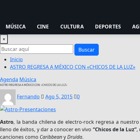
MÚSICA
CINE
CULTURA
DEPORTES
AG
×
Buscar
Inicio
ASTRO REGRESA A MÉXICO CON «CHICOS DE LA LUZ»
Agenda
Música
ASTRO REGRESA A MÉXICO CON «CHICOS DE LA LUZ»
Fernando
Ago 5, 2015
0
Astro
, la banda chilena de electro-rock regresa a nuestro
lleno de éxitos, y dar a conocer en vivo
“Chicos de la Luz”
,
canciones como
Caribbean
y
Druida
.