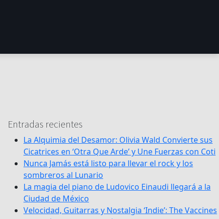
Entradas recientes
La Alquimia del Desamor: Olivia Wald Convierte sus
Cicatrices en ‘Otra Que Arde’ y Une Fuerzas con Coti
Nunca Jamás está listo para llevar el rock y los
sombreros al Lunario
La magia del piano de Ludovico Einaudi llegará a la
Ciudad de México
Velocidad, Guitarras y Nostalgia ‘Indie’: The Vaccines