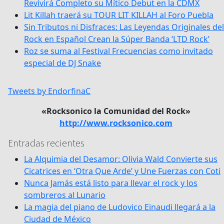
Revivirá Completo su Mítico Debut en la CDMX
Lit Killah traerá su TOUR LIT KILLAH al Foro Puebla
Sin Tributos ni Disfraces: Las Leyendas Originales del
Rock en Español Crean la Súper Banda ‘LTD Rock’
Roz se suma al Festival Frecuencias como invitado
especial de DJ Snake
Tweets by EndorfinaC
«Rocksonico la Comunidad del Rock»
http://www.rocksonico.com
Entradas recientes
La Alquimia del Desamor: Olivia Wald Convierte sus
Cicatrices en ‘Otra Que Arde’ y Une Fuerzas con Coti
Nunca Jamás está listo para llevar el rock y los
sombreros al Lunario
La magia del piano de Ludovico Einaudi llegará a la
Ciudad de México