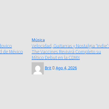
Música
dovico
Velocidad, Guitarras y Nostalgia ‘Indie’:
ad de México
The Vaccines Revivirá Completo su
Mítico Debut en la CDMX
Brit
Ago 4, 2026