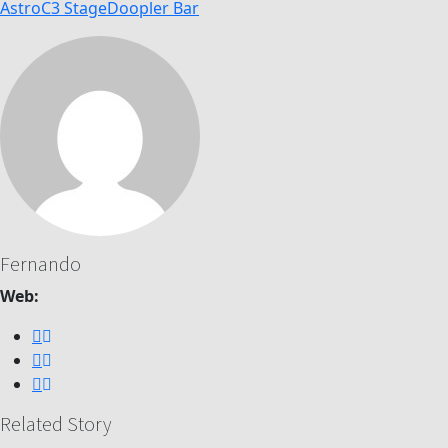
Astro
C3 Stage
Doopler Bar
Fernando
Web:
Related Story