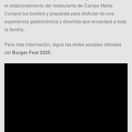
el estacionamiento del restaurante de Campo Marte.
Compra tus boletos y prepárate para disfrutar de una
experiencia gastronómica y divertida que encantará a toda
la familia.
Para más información, sigue las redes sociales oficiales
del
Burger Fest 2025
.