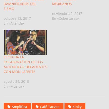
DAMNIFICADOS DEL
MEXICANOS
SISMO
noviembre 2, 2017
octubre 13, 2017
En «Coberturas»
En «Agenda»
ESCUCHA LA
COLABORACIÓN DE LOS
AUTÉNTICOS DECADENTES
CON MON LAFERTE
agosto 24, 2018
En «Música»
Amplifica
Café Tacvba
Kinky