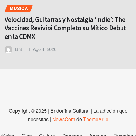
MÚSICA
Velocidad, Guitarras y Nostalgia ‘Indie’: The
Vaccines Revivirá Completo su Mítico Debut
en la CDMX
Brit
Ago 4, 2026
Copyright © 2025 | Endorfina Cultural | La adicción que
necesitas
|
NewsCorn
de
ThemeArile
Música
Cine
Cultura
Deportes
Agenda
Tecnologí