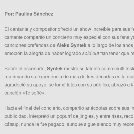
Por: Paulina Sánchez
El cantante y compositor ofreció un show increíble para sus 
cantante compartió un concierto muy especial con sus fans ya
canciones preferidas de
Aleks Syntek
a lo largo de los años
emoción la alegría de haber logrado
sold out
“sin tener que r
Sobre el escenario,
Syntek
mostró su talento como multi instr
reafirmando su experiencia de más de tres décadas en la mús
agradeció su apoyo, se tomó fotos con su público, abrazó a fa
canción «Te soñé».
Hacia el final del concierto, compartió anécdotas sobre sus ini
publicidad. Interpretó un popurrí de jingles, y entre risas, 
cátsup, nunca le fue pagado, aunque sigue siendo muy recor