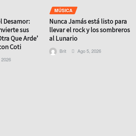
MÚSICA
el Desamor:
Nunca Jamás está listo para
nvierte sus
llevar el rock y los sombreros
Otra Que Arde’
al Lunario
con Coti
Brit
Ago 5, 2026
, 2026