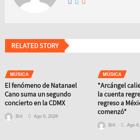
RELATED STORY
MÚSICA
MÚSICA
El fenómeno de Natanael
*Arcángel cali
Cano suma un segundo
la cuenta regre
concierto en la CDMX
regreso a Méxi
comenzó*
Brit
Ago 6, 2026
Brit
Ago 6