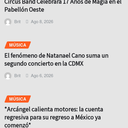
Circus Band Celebrará 17 Años de Magia en el
Pabellón Oeste
Brit
Ago 8, 2026
MÚSICA
El fenómeno de Natanael Cano suma un
segundo concierto en la CDMX
Brit
Ago 6, 2026
MÚSICA
*Arcángel calienta motores: la cuenta
regresiva para su regreso a México ya
comenzó*